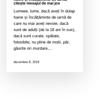
iarnă,
citește mesajul de mai jos
citește
Lumeee, lume, dacă aveți în dulap
mesajul
haine și încălțăminte de iarnă de
de
care nu mai aveți nevoie, dacă
mai
sunt de adulți (de la 18 ani în sus),
jos
dacă sunt curate, spălate,
folosibile, nu pline de molii, păr,
găurite ori murdare,…
decembrie 8, 2019