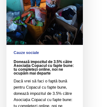
bune:
tu
completezi
online,
noi
ne
ocupăm
mai
departe
Cauze sociale
Donează impozitul de 3.5% către
Asociația Copacul cu fapte bune:
tu completezi online, noi ne
ocupăm mai departe
Dacă vrei să faci o faptă bună
pentru Copacul cu fapte bune,
donează impozitul de 3.5% către
Asociația Copacul cu fapte bune:
tu completezi online, noi ne