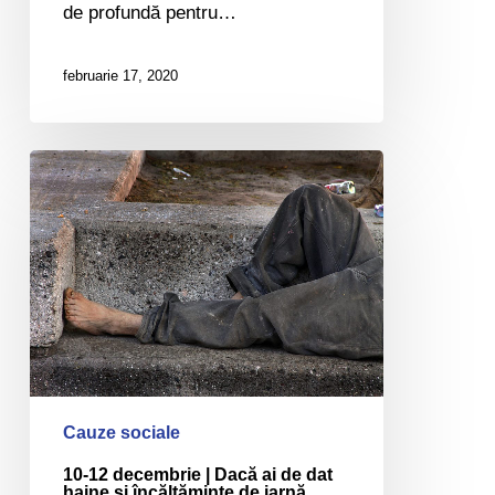
de profundă pentru…
februarie 17, 2020
10-
12
decembrie
|
Dacă
ai
de
dat
haine
și
Cauze sociale
încălțăminte
10-12 decembrie | Dacă ai de dat
de
haine și încălțăminte de iarnă,