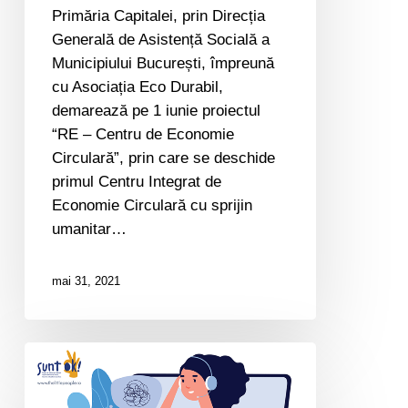
Primăria Capitalei, prin Direcția
Generală de Asistență Socială a
Municipiului București, împreună
cu Asociația Eco Durabil,
demarează pe 1 iunie proiectul
“RE – Centru de Economie
Circulară”, prin care se deschide
primul Centru Integrat de
Economie Circulară cu sprijin
umanitar…
mai 31, 2021
Sunt
OK!
|