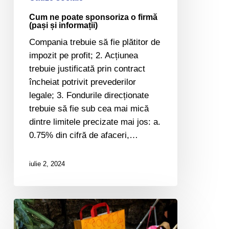
Cum ne poate sponsoriza o firmă
(pași și informații)
Compania trebuie să fie plătitor de
impozit pe profit; 2. Acțiunea
trebuie justificată prin contract
încheiat potrivit prevederilor
legale; 3. Fondurile direcționate
trebuie să fie sub cea mai mică
dintre limitele precizate mai jos: a.
0.75% din cifră de afaceri,…
iulie 2, 2024
Hainele,
jucăriile,