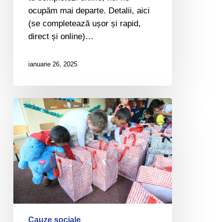
ocupăm mai departe. Detalii, aici
(se completează ușor și rapid,
direct și online)…
ianuarie 26, 2025
Cum
ne
poate
sponsoriza
o
firmă
(pași
și
informații)
Cauze sociale