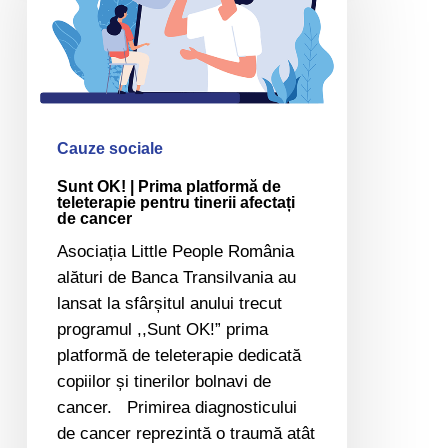
Prima
platformă
de
teleterapie
pentru
tinerii
Cauze sociale
afectați
Sunt OK! | Prima platformă de
de
teleterapie pentru tinerii afectați
de cancer
cancer
Asociația Little People România
alături de Banca Transilvania au
lansat la sfârșitul anului trecut
programul ,,Sunt OK!” prima
platformă de teleterapie dedicată
copiilor și tinerilor bolnavi de
cancer. Primirea diagnosticului
de cancer reprezintă o traumă atât