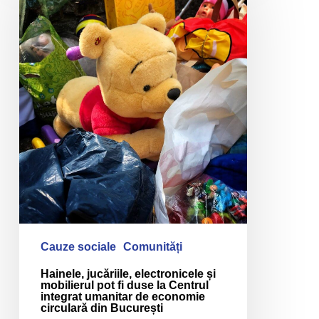
electronicele
și
mobilierul
pot
fi
duse
la
Centrul
integrat
umanitar
de
economie
circulară
din
Cauze sociale
Comunități
București
Hainele, jucăriile, electronicele și
mobilierul pot fi duse la Centrul
integrat umanitar de economie
circulară din București