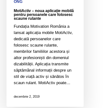
scaune
ONG
rulante
MotiActiv – noua aplicație mobilă
pentru persoanele care folosesc
scaune rulante
Fundația Motivation România a
lansat aplicația mobile MotiActiv,
dedicată persoanelor care
folosesc scaune rulante,
membrilor familiilor acestora și
altor profesioniști din domeniul
dizabilității. Aplicația transmite
săptămânal informații despre un
stil de viață activ și sănătos în
scaun rulant. MotiActiv poate…
decembrie 2, 2019