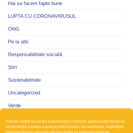
Hai sa facem fapte bune
LUPTA CU CORONAVIRUSUL
ONG
Pe la alții
Responsabilitate socială
Știri
Sustenabilitate
Uncategorized
Verde
Folosim cookie-uri pentru a personaliza conținutul, pentru a oferi funcții de
social media și pentru a analiza traficul nostru. De asemenea, împărtășim
Urmărește-ne pe Facebook:
informații despre utilizarea site-ului nostru cu partenerii noștri de