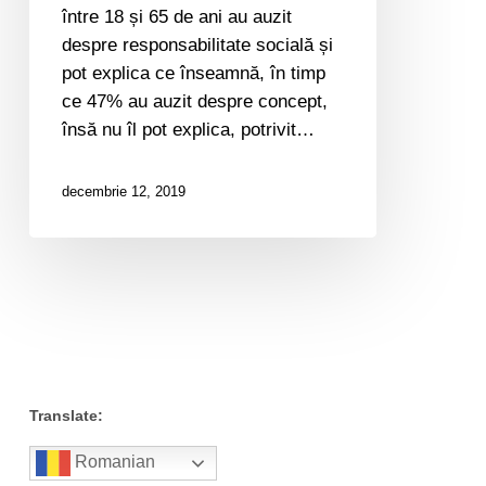
au
între 18 și 65 de ani au auzit
auzit
despre responsabilitate socială și
despre
pot explica ce înseamnă, în timp
responsabilitate
ce 47% au auzit despre concept,
socială
însă nu îl pot explica, potrivit…
și
pot
decembrie 12, 2019
explica
ce
înseamnă
Translate:
Romanian