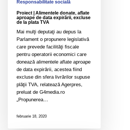
excluse
Responsabilitate socială
de
Proiect | Alimentele donate, aflate
la
aproape de data expirării, excluse
de la plata TVA
plata
Mai mulţi deputaţi au depus la
TVA
Parlament o propunere legislativă
care prevede facilităţi fiscale
pentru operatorii economici care
donează alimentele aflate aproape
de data expirării, acestea fiind
excluse din sfera livrărilor supuse
plăţii TVA, relatează Agerpres,
preluat de G4media.ro
„Propunerea…
februarie 18, 2020