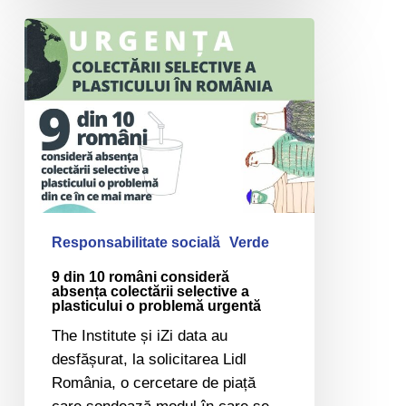
9
din
10
români
consideră
absența
colectării
selective
a
plasticului
Responsabilitate socială
Verde
o
9 din 10 români consideră
problemă
absența colectării selective a
plasticului o problemă urgentă
urgentă
The Institute și iZi data au
desfășurat, la solicitarea Lidl
România, o cercetare de piață