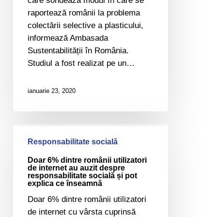
care sondează modul în care se
raportează românii la problema
colectării selective a plasticului,
informează Ambasada
Sustentabilității în România.
Studiul a fost realizat pe un…
ianuarie 23, 2020
Doar
6%
Responsabilitate socială
dintre
Doar 6% dintre românii utilizatori
românii
de internet au auzit despre
responsabilitate socială și pot
utilizatori
explica ce înseamnă
de
Doar 6% dintre românii utilizatori
internet
de internet cu vârsta cuprinsă