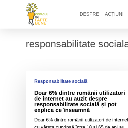
Skip
to
DESPRE
ACȚIUNI
main
content
responsabilitate social
Doar
6%
Responsabilitate socială
dintre
Doar 6% dintre românii utilizatori
românii
de internet au auzit despre
utilizatori
responsabilitate socială și pot
explica ce înseamnă
de
internet
Doar 6% dintre românii utilizatori de interne
au
cu vârsta cuprinsă între 18 și 65 de ani au