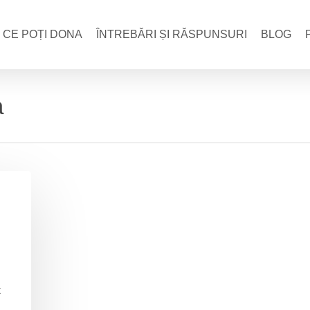
CE POȚI DONA
ÎNTREBĂRI ȘI RĂSPUNSURI
BLOG
a
t