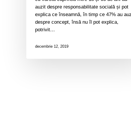
auzit
auzit despre responsabilitate socială și pot
despre
explica ce înseamnă, în timp ce 47% au auz
responsabilitate
despre concept, însă nu îl pot explica,
socială
potrivit…
și
pot
decembrie 12, 2019
explica
ce
înseamnă