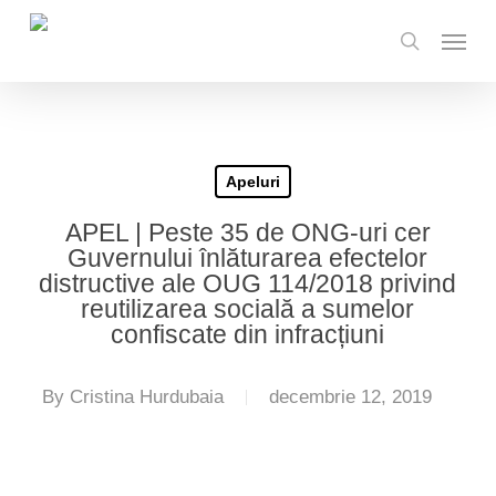
Skip
Menu
to
search
main
content
Apeluri
APEL | Peste 35 de ONG-uri cer
Guvernului înlăturarea efectelor
distructive ale OUG 114/2018 privind
reutilizarea socială a sumelor
confiscate din infracțiuni
By
Cristina Hurdubaia
decembrie 12, 2019