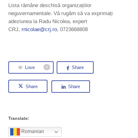
Lista rămâne deschisă organizațiilor
neguvernamentale. Vă rugăm să va exprimați
adeziunea la Radu Nicolea, expert
CRJ,
rnicolae@crj.ro
, 0723668808
Love
Share
0
Share
Share
Translate:
Romanian