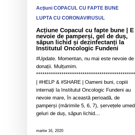
de
Acțiuni COPACUL CU FAPTE BUNE
pamperși,
LUPTA CU CORONAVIRUSUL
gel
de
Acțiune Copacul cu fapte bune | E
nevoie de pamperși, gel de duș,
duș,
săpun lichid și dezinfectanți la
săpun
Institutul Oncologic Fundeni
lichid
#Update. Momentan, nu mai este nevoie de
și
donații. Mulțumim.
dezinfectanți
**********************************************
la
| #HELP & #SHARE | Oameni buni, copiii
Institutul
internați la Institutul Oncologic Fundeni au
Oncologic Fundeni
nevoie mare, în această perioadă, de
pamperși (mărimile 5, 6, 7), șervețele umed
geluri de duș, săpun lichid…
martie 16, 2020