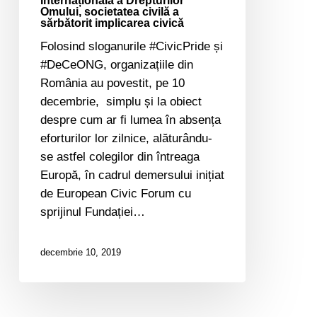
Internațională a Drepturilor
a
Omului, societatea civilă a
sărbătorit
sărbătorit implicarea civică
implicarea
Folosind sloganurile #CivicPride și
civică
#DeCeONG, organizațiile din
România au povestit, pe 10
decembrie, simplu și la obiect
despre cum ar fi lumea în absența
eforturilor lor zilnice, alăturându-
se astfel colegilor din întreaga
Europă, în cadrul demersului inițiat
de European Civic Forum cu
sprijinul Fundației…
decembrie 10, 2019