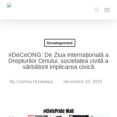
Skip
Menu
to
search
main
content
Uncategorized
#DeCeONG: De Ziua Internațională a
Drepturilor Omului, societatea civilă a
sărbătorit implicarea civică
By
Cristina Hurdubaia
decembrie 10, 2019