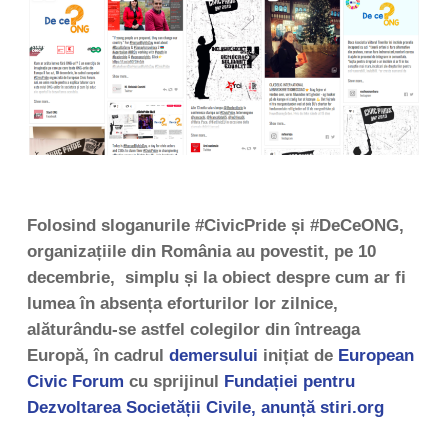
Folosind sloganurile #CivicPride și #DeCeONG,
organizațiile din România au povestit, pe 10
decembrie, simplu și la obiect despre cum ar fi
lumea în absența eforturilor lor zilnice,
alăturându-se astfel colegilor din întreaga
Europă, în cadrul
demersului
inițiat de
European
Civic Forum
cu sprijinul
Fundației pentru
Dezvoltarea Societății Civile, anunță stiri.org