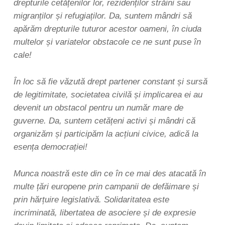
drepturile cetățenilor lor, rezidenților străini sau
migranților și refugiaților. Da, suntem mândri să
apărăm drepturile tuturor acestor oameni, în ciuda
multelor și variatelor obstacole ce ne sunt puse în
cale!
În loc să fie văzută drept partener constant și sursă
de legitimitate, societatea civilă și implicarea ei au
devenit un obstacol pentru un număr mare de
guverne. Da, suntem cetățeni activi și mândri că
organizăm și participăm la acțiuni civice, adică la
esența democrației!
Munca noastră este din ce în ce mai des atacată în
multe țări europene prin campanii de defăimare și
prin hărțuire legislativă. Solidaritatea este
incriminată, libertatea de asociere și de expresie